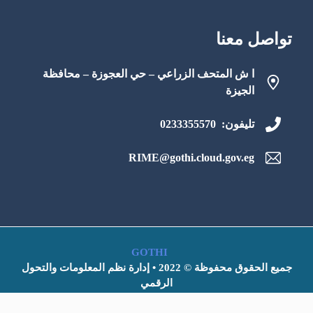
تواصل معنا
ا ش المتحف الزراعي – حي العجوزة – محافظة
الجيزة
تليفون: 0233355570
RIME@gothi.cloud.gov.eg
GOTHI
جميع الحقوق محفوظة © 2022 • إدارة نظم المعلومات والتحول
الرقمي